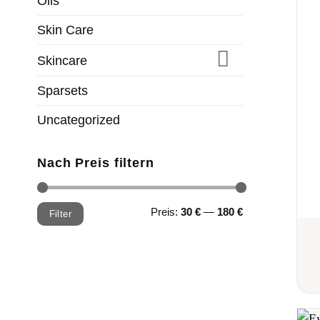
Oils
Skin Care
Skincare
Sparsets
Uncategorized
Nach Preis filtern
Min.
Max.
Preis:
30 €
—
180 €
Filter
Preis
Preis