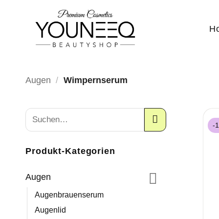
Zum
Inhalt
H
springen
Augen
/
Wimpernserum
-
Produkt-Kategorien
Augen
Augenbrauenserum
Augenlid