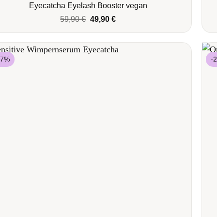
Eyecatcha Eyelash Booster vegan
Ursprünglicher
Aktueller
59,90
€
49,90
€
Preis
Preis
war:
ist:
59,90 €
49,90 €.
17%
-