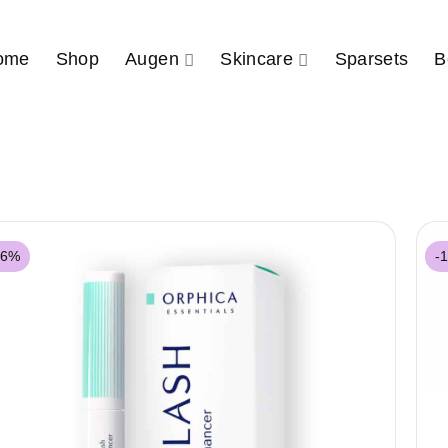
ome
Shop
Augen
Skincare
Sparsets
B
16%
-