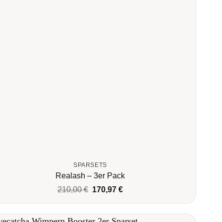
SPARSETS
Realash – 3er Pack
Ursprünglicher
Aktueller
210,00
€
170,97
€
Preis
Preis
war:
ist:
210,00 €
170,97 €.