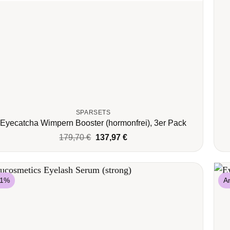
SPARSETS
Eyecatcha Wimpern Booster (hormonfrei), 3er Pack
Ursprünglicher
Aktueller
179,70
€
137,97
€
Preis
Preis
war:
ist:
179,70 €
137,97 €.
11%
A