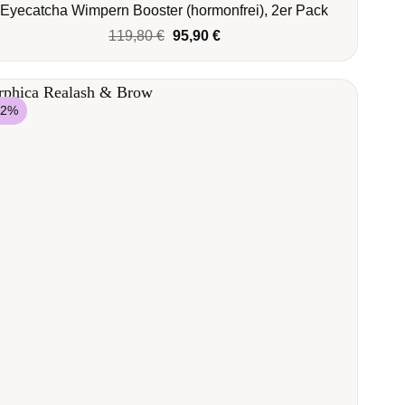
Eyecatcha Wimpern Booster (hormonfrei), 2er Pack
Ursprünglicher
Aktueller
119,80
€
95,90
€
Preis
Preis
war:
ist:
119,80 €
95,90 €.
22%