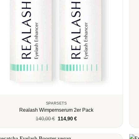
SPARSETS
Realash Wimpernserum 2er Pack
Ursprünglicher
Aktueller
140,00
€
114,90
€
Preis
Preis
war:
ist:
140,00 €
114,90 €.