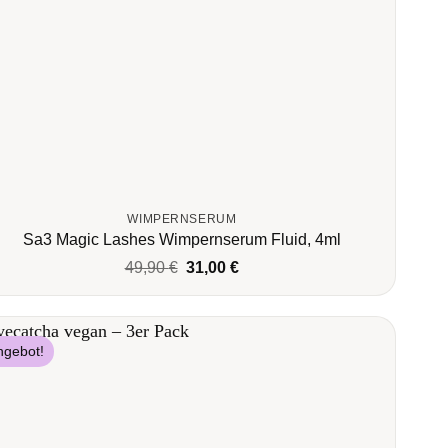
WIMPERNSERUM
Sa3 Magic Lashes Wimpernserum Fluid, 4ml
Ursprünglicher
Aktueller
49,90
€
31,00
€
Preis
Preis
war:
ist:
49,90 €
31,00 €.
ngebot!