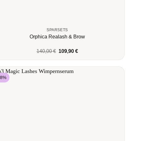
SPARSETS
Orphica Realash & Brow
Ursprünglicher
Aktueller
140,00
€
109,90
€
Preis
Preis
war:
ist:
140,00 €
109,90 €.
38%