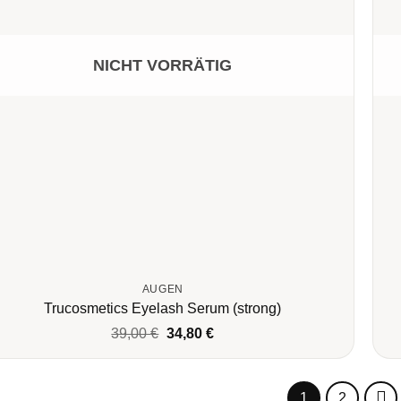
NICHT VORRÄTIG
AUGEN
Trucosmetics Eyelash Serum (strong)
Ursprünglicher
Aktueller
39,00
€
34,80
€
Preis
Preis
war:
ist:
39,00 €
34,80 €.
1
2