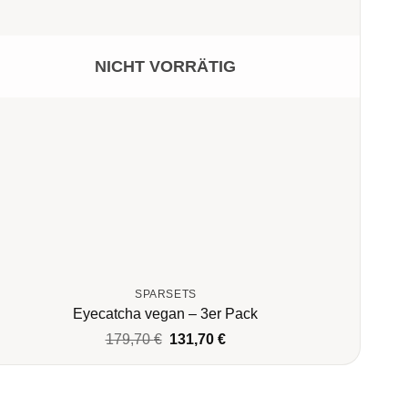
NICHT VORRÄTIG
SPARSETS
Eyecatcha vegan – 3er Pack
Ursprünglicher
Aktueller
179,70
€
131,70
€
Preis
Preis
war:
ist:
179,70 €
131,70 €.