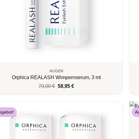
AUGEN
Orphica REALASH Wimpernserum, 3 ml
Ursprünglicher
Aktueller
70,00
€
58,95
€
Preis
Preis
war:
ist:
70,00 €
58,95 €.
ngebot!
A