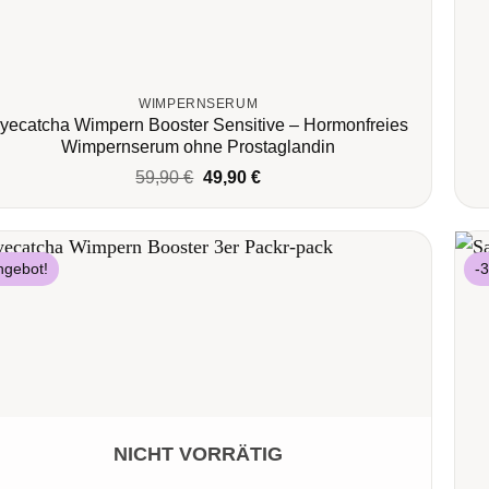
WIMPERNSERUM
yecatcha Wimpern Booster Sensitive – Hormonfreies
Wimpernserum ohne Prostaglandin
Ursprünglicher
Aktueller
59,90
€
49,90
€
Preis
Preis
war:
ist:
59,90 €
49,90 €.
ngebot!
-
NICHT VORRÄTIG