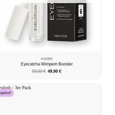
AUGEN
Eyecatcha Wimpern Booster
Ursprünglicher
Aktueller
59,90
€
49,90
€
Preis
Preis
war:
ist:
59,90 €
49,90 €.
ngebot!