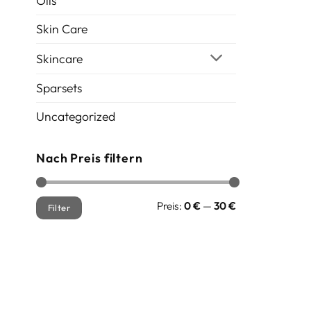
Oils
Skin Care
Skincare
Sparsets
Uncategorized
Nach Preis filtern
Min.
Max.
Preis:
0 €
—
30 €
Filter
Preis
Preis