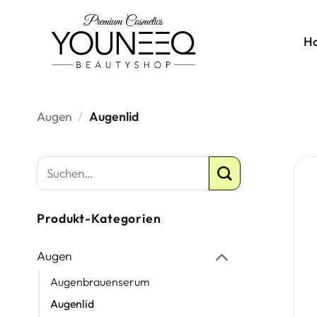
Zum
Inhalt
H
springen
Augen
/
Augenlid
Produkt-Kategorien
Augen
Augenbrauenserum
Augenlid