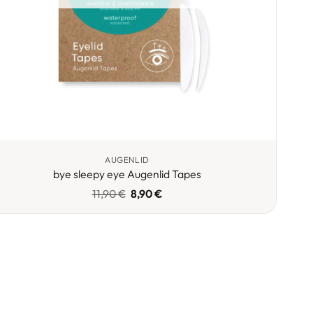
AUGENLID
bye sleepy eye Augenlid Tapes
Ursprünglicher
Aktueller
11,90
€
8,90
€
Preis
Preis
war:
ist:
11,90 €
8,90 €.