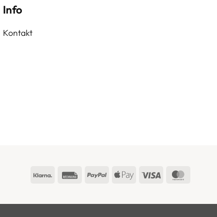
Info
Kontakt
Klarna
Rechung
PayPal
Apple
Visa
Master
Pay