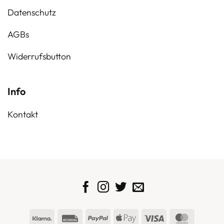
Datenschutz
AGBs
Widerrufsbutton
Info
Kontakt
Klarna
Rechung
PayPal
Apple
Visa
MasterC