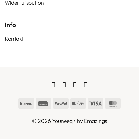
Widerrufsbutton
Info
Kontakt
Klarna
Rechung
PayPal
Apple
Visa
MasterC
Pay
© 2026 Youneeq • by
Emazings