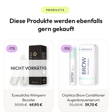
PRODUCTS
Diese Produkte werden ebenfalls
gern gekauft
-17%
-15%
NICHT VORRÄTIG
Eyecatcha Wimpern
Orphica Brow Conditioner
Booster
Augenbrauenserum
Ursprünglicher
Aktueller
Ursprünglicher
Aktueller
59,90
€
49,90
€
70,00
€
59,70
€
Preis
Preis
Preis
Preis
war:
ist:
war:
ist: