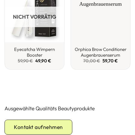
NICHT VORRÄTIG
Eyecatcha Wimpern
Orphica Brow Conditioner
Booster
Augenbrauenserum
Ursprünglicher
Aktueller
Ursprünglicher
Aktueller
59,90
€
49,90
€
70,00
€
59,70
€
Preis
Preis
Preis
Preis
war:
ist:
war:
ist:
59,90 €
49,90 €.
70,00 €
59,70 €.
Ausgewählte Qualitäts Beautyprodukte
Kontakt aufnehmen