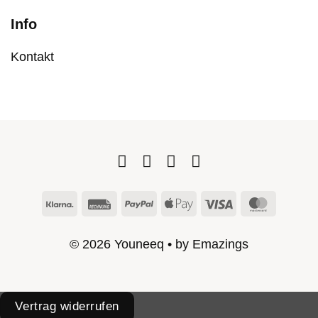
Info
Kontakt
Klarna
Rechung
PayPal
Apple
Visa
Master
Pay
© 2026 Youneeq • by
Emazings
Vertrag widerrufen