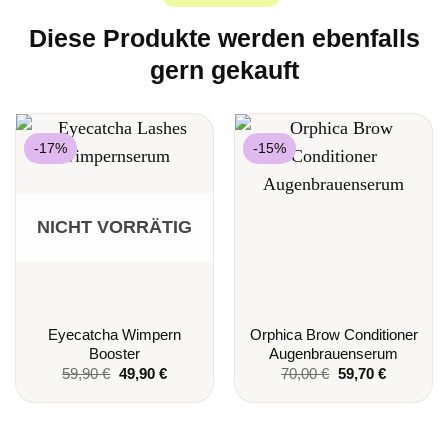
Diese Produkte werden ebenfalls
gern gekauft
-17%
-15%
NICHT VORRÄTIG
Eyecatcha Wimpern
Orphica Brow Conditioner
Booster
Augenbrauenserum
Ursprünglicher
Aktueller
Ursprünglicher
Aktueller
59,90
€
49,90
€
70,00
€
59,70
€
Preis
Preis
Preis
Preis
war:
ist:
war:
ist:
59,90 €
49,90 €.
70,00 €
59,70 €.