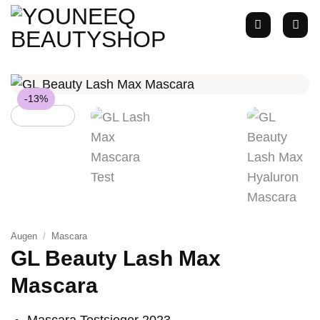
Zum
Inhalt
springen
-13%
Augen
/
Mascara
GL Beauty Lash Max
Mascara