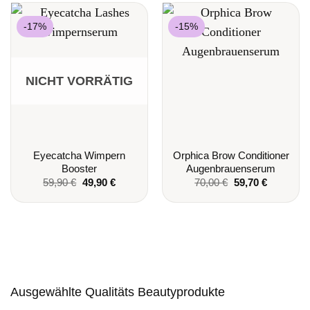
-17%
-15%
NICHT VORRÄTIG
Eyecatcha Wimpern
Orphica Brow Conditioner
Booster
Augenbrauenserum
Ursprünglicher
Aktueller
Ursprünglicher
Aktueller
59,90
€
49,90
€
70,00
€
59,70
€
Preis
Preis
Preis
Preis
war:
ist:
war:
ist:
59,90 €
49,90 €.
70,00 €
59,70 €.
Ausgewählte Qualitäts Beautyprodukte