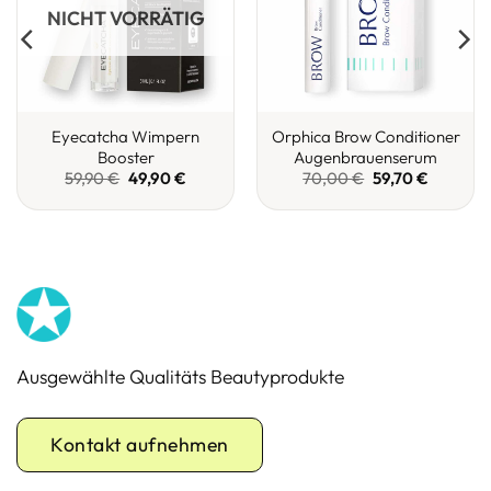
NICHT VORRÄTIG
Eyecatcha Wimpern
Orphica Brow Conditioner
Booster
Augenbrauenserum
r
Ursprünglicher
Aktueller
Ursprünglicher
Aktueller
59,90
€
49,90
€
70,00
€
59,70
€
Preis
Preis
Preis
Preis
war:
ist:
war:
ist:
.
59,90 €
49,90 €.
70,00 €
59,70 €.
Ausgewählte Qualitäts Beautyprodukte
Kontakt aufnehmen