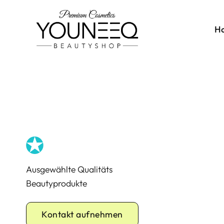
Zum
Inhalt
H
springen
Ausgewählte Qualitäts
Beautyprodukte
Kontakt aufnehmen