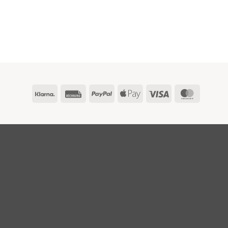
Klarna
Rechung
PayPal
Apple
Visa
Master
Pay